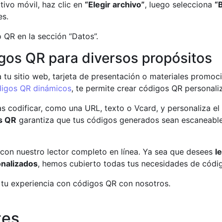
tivo móvil, haz clic en
“Elegir archivo”
, luego selecciona
“
es.
o QR en la sección “Datos”.
igos QR para diversos propósitos
 tu sitio web, tarjeta de presentación o materiales promo
digos QR dinámicos
, te permite crear códigos QR personal
as codificar, como una URL, texto o Vcard, y personaliza el
s QR
garantiza que tus códigos generados sean escaneables
con nuestro lector completo en línea. Ya sea que desees
l
nalizados
, hemos cubierto todas tus necesidades de códi
r tu experiencia con códigos QR con nosotros.
tes