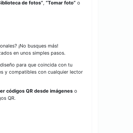
Biblioteca de fotos”
,
“Tomar foto”
o
cionales? ¡No busques más!
izados en unos simples pasos.
 diseño para que coincida con tu
 y compatibles con cualquier lector
eer códigos QR desde imágenes
o
gos QR.