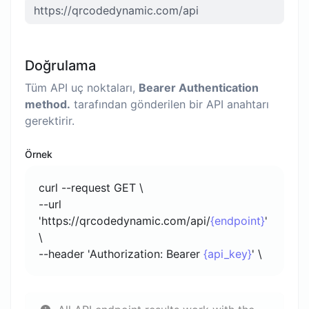
Doğrulama
Tüm API uç noktaları,
Bearer Authentication
method.
tarafından gönderilen bir API anahtarı
gerektirir.
Örnek
curl --request GET \
--url
'https://qrcodedynamic.com/api/
{endpoint}
'
\
--header 'Authorization: Bearer
{api_key}
' \