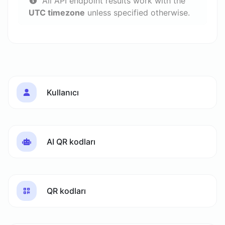
All API endpoint results work with the
UTC timezone
unless specified otherwise.
Kullanıcı
AI QR kodları
QR kodları