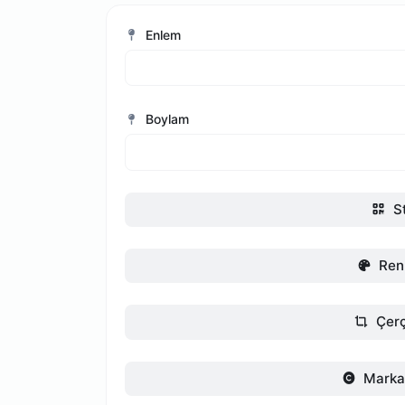
Enlem
Boylam
St
Ren
Çer
Marka