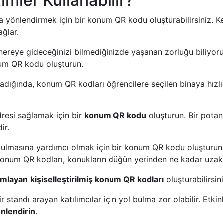
ler Kullanabilir?
a yönlendirmek için bir konum QR kodu oluşturabilirsiniz. 
ağlar.
ereye gideceğinizi bilmediğinizde yaşanan zorluğu biliyoruz
num QR kodu oluşturun.
adığında, konum QR kodları öğrencilere seçilen binaya hızlı
dresi sağlamak için bir
konum QR kodu
oluşturun. Bir potans
ir.
 bulmasına yardımcı olmak için bir konum QR kodu oluşturun.
Konum QR kodları, konukların düğün yerinden ne kadar uzakta 
mamlayan
kişiselleştirilmiş konum QR kodları
oluşturabilirsini
bir standı arayan katılımcılar için yol bulma zor olabilir. Et
önlendirin
.