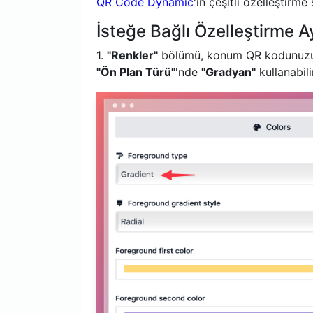
QR Code Dynamic
'ın çeşitli özelleştirm
İsteğe Bağlı Özelleştirme Ay
1.
"Renkler"
bölümü, konum QR kodunuzun h
"Ön Plan Türü"
'nde
"Gradyan"
kullanabili