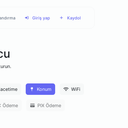
landırma
Giriş yap
Kaydol
cu
turun.
acetime
Konum
WiFi
 Ödeme
PIX Ödeme