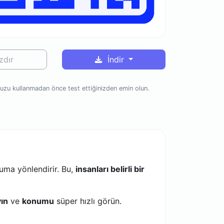
zdır
İndir
zu kullanmadan önce test ettiğinizden emin olun.
numa yönlendirir. Bu,
insanları belirli bir
ın
ve
konumu
süper hızlı görün.