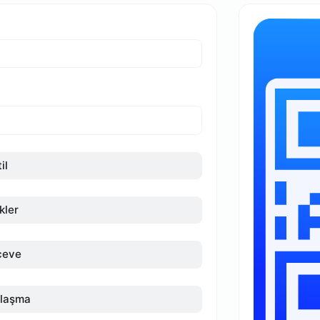
il
kler
çeve
laşma