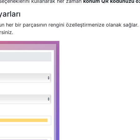
e seçeneklerini kullanarak her zaman
konum QR kodunuzu özel
arları
er bir parçasının rengini özelleştirmenize olanak sağlar. 
rsiniz.