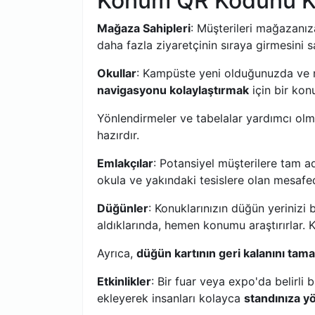
Konum QR Kodunu Kim
Mağaza Sahipleri
: Müşterileri mağazanız
daha fazla ziyaretçinin sıraya girmesini s
Okullar
: Kampüste yeni olduğunuzda ve n
navigasyonu kolaylaştırmak
için bir ko
Yönlendirmeler ve tabelalar yardımcı olm
hazırdır.
Emlakçılar
: Potansiyel müşterilere tam a
okula ve yakındaki tesislere olan mesafed
Düğünler
: Konuklarınızın düğün yerinizi
aldıklarında, hemen konumu araştırırlar. 
Ayrıca,
düğün kartının geri kalanını ta
Etkinlikler
: Bir fuar veya expo'da belirli 
ekleyerek insanları kolayca
standınıza y