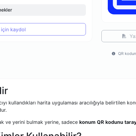
ekler
için kaydol
Ya
QR kodunu
ir
ıyı kullandıkları harita uygulaması aracılığıyla belirtilen ko
ur.
k ve yerini bulmak yerine, sadece
konum QR kodunu taray