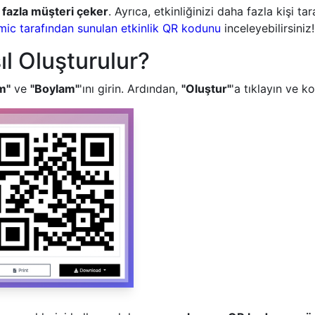
 fazla müşteri çeker
. Ayrıca, etkinliğinizi daha fazla kişi 
c tarafından sunulan etkinlik QR kodunu
inceleyebilirsiniz!
l Oluşturulur?
m"
ve
"Boylam"
'ını girin. Ardından,
"Oluştur"
'a tıklayın ve 