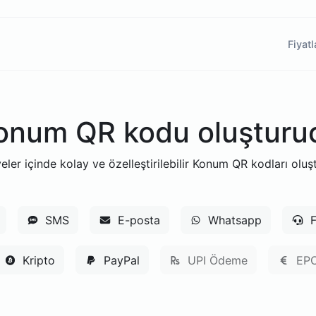
Fiyat
onum QR kodu oluşturu
eler içinde kolay ve özelleştirilebilir Konum QR kodları oluş
SMS
E-posta
Whatsapp
F
Kripto
PayPal
UPI Ödeme
EPC