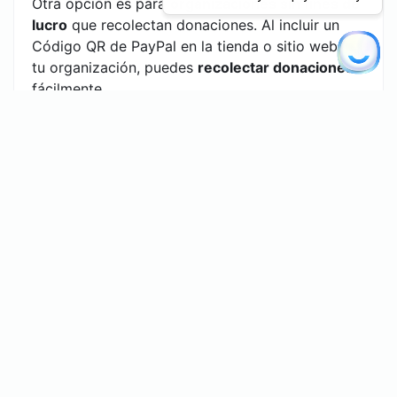
Otra opción es para
organizaciones sin fines de
lucro
que recolectan donaciones. Al incluir un
Código QR de PayPal en la tienda o sitio web de
tu organización, puedes
recolectar donaciones
fácilmente.
¿Cómo aprovechar al
máximo tu Código QR
de PayPal?
Mejora tu proceso de pago con un
generador de
Códigos QR para PayPal
. Aquí hay algunos
consejos para sacar el máximo provecho:
Crea Códigos QR de PayPal
atractivos
y
personalízalos con los
colores y estilo de
tu marca
.
Asegúrate de que tu Código QR de PayPal
sea
visible
y
fácil de escanear
. Usar