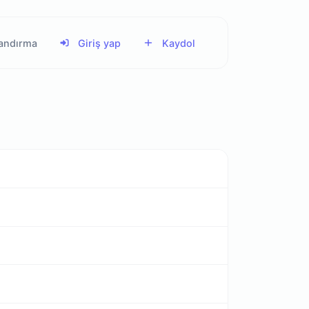
landırma
Giriş yap
Kaydol