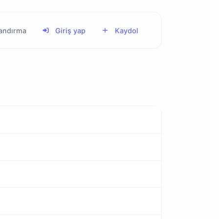
landırma
Giriş yap
Kaydol