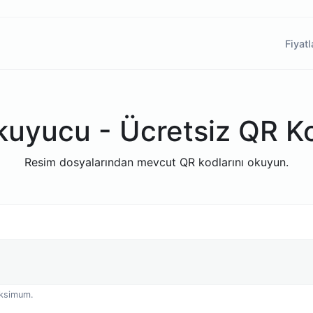
Fiyat
uyucu - Ücretsiz QR Ko
Resim dosyalarından mevcut QR kodlarını okuyun.
maksimum.