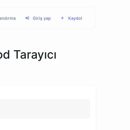
landırma
Giriş yap
Kaydol
d Tarayıcı