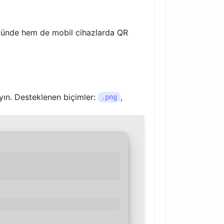
tünde hem de mobil cihazlarda QR
yın. Desteklenen biçimler:
,
.png