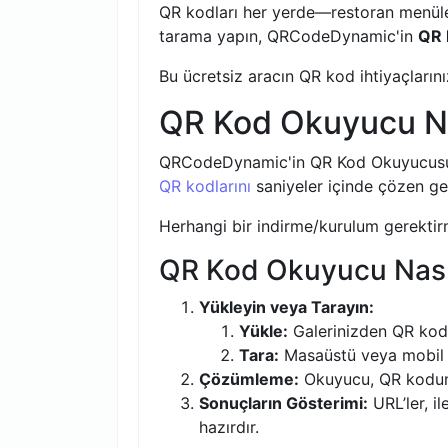
QR kodları her yerde—restoran menülerin
tarama yapın, QRCodeDynamic'in
QR 
Bu ücretsiz aracın QR kod ihtiyaçlarınız
QR Kod Okuyucu Ned
QRCodeDynamic'in QR Kod Okuyucusu,
QR kodlarını
saniyeler içinde çözen geli
Herhangi bir indirme/kurulum gerekt
QR Kod Okuyucu Nasıl
Yükleyin veya Tarayın:
Yükle:
Galerinizden QR kod 
Tara:
Masaüstü veya mobil 
Çözümleme:
Okuyucu, QR kodun b
Sonuçların Gösterimi:
URL’ler, il
hazırdır.