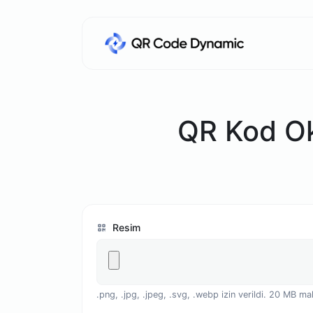
QR Kod Ok
Resim
.png, .jpg, .jpeg, .svg, .webp izin verildi. 20 MB 