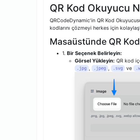
QR Kod Okuyucu Nas
QRCodeDynamic'in QR Kod Okuyucusu k
kodlarını çözmeyi herkes için kolaylaştı
Masaüstünde QR Kod N
1.
Bir Seçenek Belirleyin:
Görsel Yükleyin:
QR kod içe
,
,
ve
.jpg
.jpeg
.svg
.