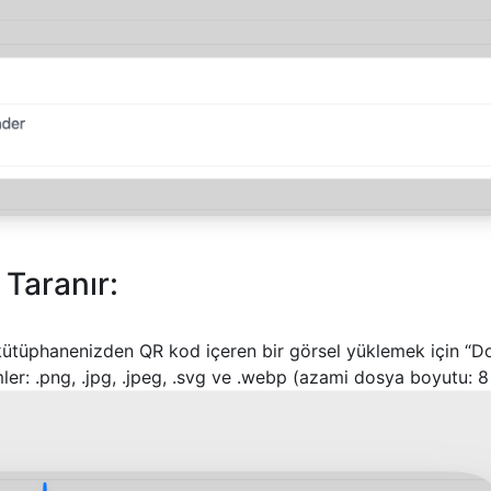
Taranır:
kütüphanenizden QR kod içeren bir görsel yüklemek için “D
er: .png, .jpg, .jpeg, .svg ve .webp (azami dosya boyutu: 8