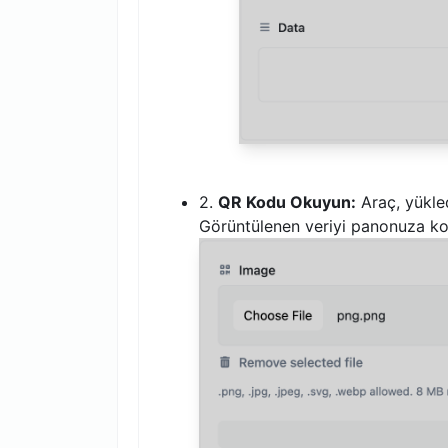
2.
QR Kodu Okuyun:
Araç, yükled
Görüntülenen veriyi panonuza k