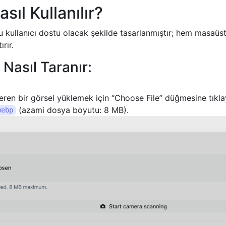
ıl Kullanılır?
ullanıcı dostu olacak şekilde tasarlanmıştır; hem masaüs
rır.
asıl Taranır:
ren bir görsel yüklemek için “Choose File” düğmesine tıkla
(azami dosya boyutu: 8 MB).
webp